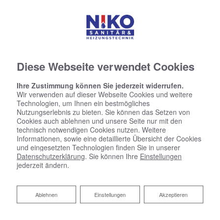
Diese Webseite verwendet Cookies
Ihre Zustimmung können Sie jederzeit widerrufen.
Wir verwenden auf dieser Webseite Cookies und weitere
Technologien, um Ihnen ein bestmögliches
Nutzungserlebnis zu bieten. Sie können das Setzen von
Cookies auch ablehnen und unsere Seite nur mit den
technisch notwendigen Cookies nutzen. Weitere
Informationen, sowie eine detaillierte Übersicht der Cookies
Impressum
und eingesetzten Technologien finden Sie in unserer
Datenschutzerklärung
. Sie können Ihre
Einstellungen
NIKO Sanitär- u. Heizungstechnik
jederzeit ändern.
Hans-Fellner-Str. 41c
90427 Nürnberg
Ablehnen
Ablehnen
Einstellungen
Akzeptieren
Telefon:
0911 4622937
Telefax:
0911 4622938