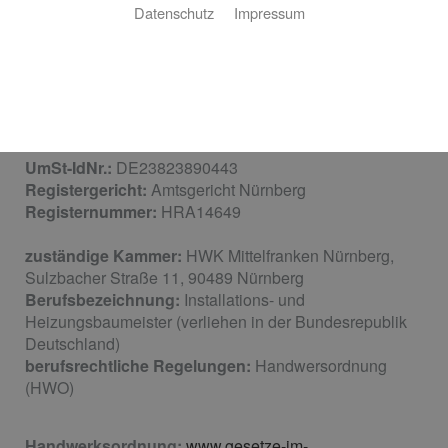
Email:
fa.niko@web.de
Datenschutz
Impressum
Web:
www.niko-heizung-sanitaer.de
Inhaltlich verantwortlich gemäß § 6 MDStV:
Thomas
Kollischan
Vertretungsberechtigte Geschäftsführer:
Thomas
Kollischan
UmSt-IdNr.:
DE23823890443
Registergericht:
Amtsgericht Nürnberg
Registernummer:
HRA14649
zuständige Kammer:
HWK Mittelfranken Nürnberg,
Sulzbacher Straße 11, 90489 Nürnberg
Berufsbezeichnung:
Installations- und
Heizungsbaumeister (verliehen in der Bundesrepublik
Deutschland)
berufsrechtliche Regelungen:
Handwersordnung
(HWO)
Handwerksordnung:
www.gesetze-im-