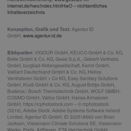
internet.de/hwo/index.htmlHwO – nichtamtliches
Inhaltsverzeichnis
Konzeption, Grafik und Text:
Agentur ID
GmbH,
www.agentur-id.de
Bildquellen
: VIGOUR GmbH, KEUCO GmbH & Co. KG,
Bette GmbH & Co. KG, Gessi S.p.A., Geberit Vertriebs
GmbH, burgbad Aktiengesellschaft, Kermi GmbH,
Vaillant Deutschland GmbH & Co. KG, Helios
Ventilatoren GmbH + Co KG, Easy Sanitary Solutions
GmbH, Kludi GmbH & Co. KG, August Brötje GmbH,
Buderus / Bosch Thermotechnik GmbH, WOLF GMBH,
COSMO GmbH, Vallox GmbH, Hansa Armaturen
GmbH, https://rcphotostock.com – © rcphotostock
(3219), Adobe Stock: Adobe Systems Software Ireland
Limited, Agentur ID GmbH, ID 322518563 von Brian
Jackson, Viessmann Climate Solutions SE, Viessmann
Werke, Prefa, Artfliesen, ETA Heiztechnik GmbH,