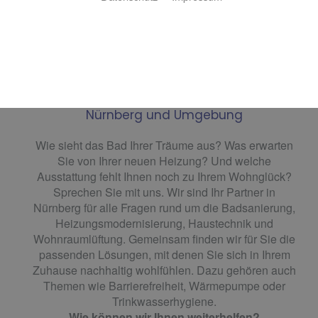
NIKO Sanitär- und Heizungstechnik - Ihr
Installations- und Heizungsbaumeister für
Nürnberg und Umgebung
Wie sieht das Bad Ihrer Träume aus? Was erwarten
Sie von Ihrer neuen Heizung? Und welche
Ausstattung fehlt Ihnen noch zu Ihrem Wohnglück?
Sprechen Sie mit uns. Wir sind Ihr Partner in
Nürnberg für alle Fragen rund um die Badsanierung,
Heizungsmodernisierung, Haustechnik und
Wohnraumlüftung. Gemeinsam finden wir für Sie die
passenden Lösungen, mit denen Sie sich in Ihrem
Zuhause nachhaltig wohlfühlen. Dazu gehören auch
Themen wie Barrierefreiheit, Wärmepumpe oder
Trinkwasserhygiene.
Wie können wir Ihnen weiterhelfen?